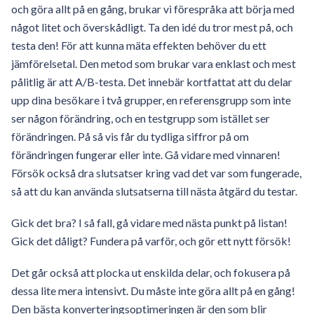
och göra allt på en gång, brukar vi förespråka att börja med
något litet och överskådligt. Ta den idé du tror mest på, och
testa den! För att kunna mäta effekten behöver du ett
jämförelsetal. Den metod som brukar vara enklast och mest
pålitlig är att A/B-testa. Det innebär kortfattat att du delar
upp dina besökare i två grupper, en referensgrupp som inte
ser någon förändring, och en testgrupp som istället ser
förändringen. På så vis får du tydliga siffror på om
förändringen fungerar eller inte. Gå vidare med vinnaren!
Försök också dra slutsatser kring vad det var som fungerade,
så att du kan använda slutsatserna till nästa åtgärd du testar.
Gick det bra? I så fall, gå vidare med nästa punkt på listan!
Gick det dåligt? Fundera på varför, och gör ett nytt försök!
Det går också att plocka ut enskilda delar, och fokusera på
dessa lite mera intensivt. Du måste inte göra allt på en gång!
Den bästa konverteringsoptimeringen är den som blir