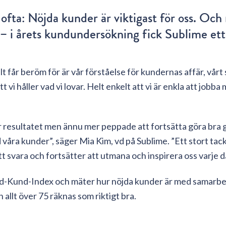
 ofta: Nöjda kunder är viktigast för oss. Och 
t – i årets kundundersökning fick Sublime et
llt får beröm för är vår förståelse för kundernas affär, vår
t vi håller vad vi lovar. Helt enkelt att vi är enkla att jobba
er resultatet men ännu mer peppade att fortsätta göra bra 
våra kunder”, säger Mia Kim, vd på Sublime. ”Ett stort tack 
att svara och fortsätter att utmana och inspirera oss varje 
jd-Kund-Index och mäter hur nöjda kunder är med samarbet
ch allt över 75 räknas som riktigt bra.