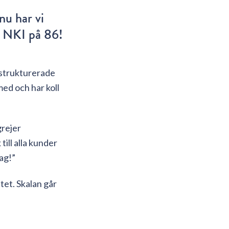
nu har vi
t NKI på 86!
t strukturerade
 med och har koll
grejer
till alla kunder
dag!”
et. Skalan går