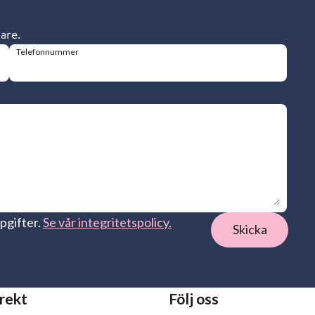
dare.
Telefonnummer
pgifter.
Se vår integritetspolicy.
irekt
Följ oss