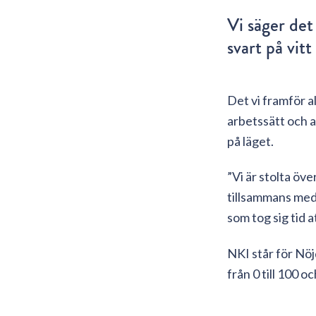
Vi säger det
svart på vit
Det vi framför a
arbetssätt och at
på läget.
”Vi är stolta öv
tillsammans med 
som tog sig tid 
NKI står för Nö
från 0 till 100 o