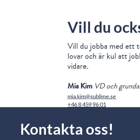
Vill du ock
Vill du jobba med ett 
lovar och är kul att jo
vidare.
Mia Kim
VD och grunda
mia.kim@sublime.se
+46 8 459 96 01
Kontakta oss!