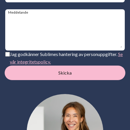
Meddelande
Jag godkänner Sublimes hantering av personuppgifter.
Se
vår integritetspolicy.